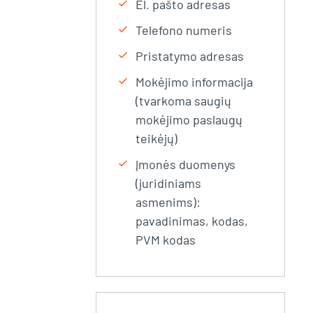
check
El. pašto adresas
check
Telefono numeris
check
Pristatymo adresas
check
Mokėjimo informacija
(tvarkoma saugių
mokėjimo paslaugų
teikėjų)
check
Įmonės duomenys
(juridiniams
asmenims):
pavadinimas, kodas,
PVM kodas