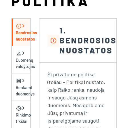
POLITIKA
chevron_right
info
1.
Bendrosios
BENDROSIOS
nuostatos
info
NUOSTATOS
chevron_right
person
Duomenų
valdytojas
Ši privatumo politika
chevron_right
database
(toliau – Politika) nustato,
Renkami
kaip Ralko renka, naudoja
duomenys
ir saugo Jūsų asmens
duomenis. Mes gerbiame
chevron_right
my_location
Jūsų privatumą ir
Rinkimo
įsipareigojame saugoti
tikslai