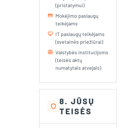
(pristatymui)
credit_card
Mokėjimo paslaugų
teikėjams
desktop_windows
IT paslaugų teikėjams
(svetainės priežiūrai)
business_center
Valstybės institucijoms
(teisės aktų
numatytais atvejais)
8. JŪSŲ
shield
TEISĖS