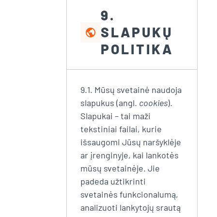
9.
SLAPUKŲ
public
POLITIKA
9.1. Mūsų svetainė naudoja
slapukus (angl.
cookies
).
Slapukai – tai maži
tekstiniai failai, kurie
išsaugomi Jūsų naršyklėje
ar įrenginyje, kai lankotės
mūsų svetainėje. Jie
padeda užtikrinti
svetainės funkcionalumą,
analizuoti lankytojų srautą