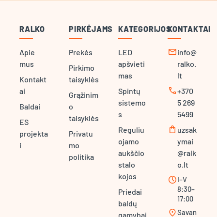
RALKO
PIRKĖJAMS
KATEGORIJOS
KONTAKTAI
mail
Apie
Prekės
LED
info@
mus
apšvieti
ralko.
Pirkimo
mas
lt
Kontakt
taisyklės
call
ai
Spintų
+370
Grąžinim
sistemo
5 269
Baldai
o
s
5499
taisyklės
ES
shopping_bag
Reguliu
uzsak
projekta
Privatu
ojamo
ymai
i
mo
aukščio
@ralk
politika
stalo
o.lt
kojos
schedule
I–V
8:30–
Priedai
17:00
baldų
location_on
Savan
gamybai