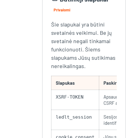
Privalomi
Šie slapukai yra būtini
svetainės veikimui. Be jų
svetainė negali tinkamai
funkcionuoti. Šiems
slapukams Jūsų sutikimas
nereikalingas.
Slapukas
Paskirtis
Apsauga nuo
XSRF-TOKEN
CSRF atakų
Sesijos
ledlt_session
identifikavimas
Jūsų slapukų
cookie_consent