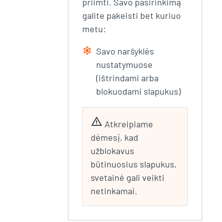
priimti. Savo pasirinkimą
galite pakeisti bet kuriuo
metu:
settings
Savo naršyklės
nustatymuose
(ištrindami arba
blokuodami slapukus)
warning
Atkreipiame
dėmesį, kad
užblokavus
būtinuosius slapukus,
svetainė gali veikti
netinkamai.