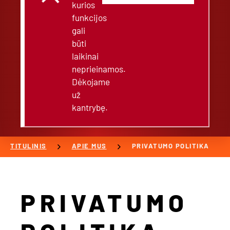
kurios
funkcijos
gali
būti
laikinai
neprieinamos.
Dėkojame
už
kantrybę.
chevron_right
chevron_right
TITULINIS
APIE MUS
PRIVATUMO POLITIKA
PRIVATUMO