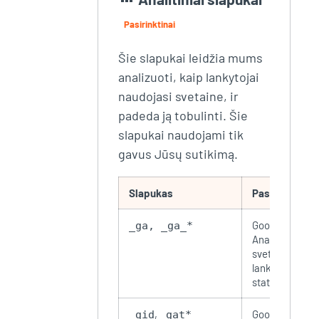
Pasirinktinai
Šie slapukai leidžia mums
analizuoti, kaip lankytojai
naudojasi svetaine, ir
padeda ją tobulinti. Šie
slapukai naudojami tik
gavus Jūsų sutikimą.
Slapukas
Paskirtis
Google
_ga, _ga_*
Analytics –
svetainės
lankomumo
statistika
,
Google
_gid
_gat*