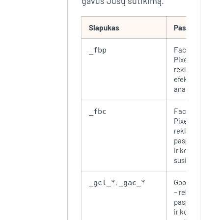
gavus Jūsų sutikimą.
Slapukas
Paskirtis
Facebook
_fbp
Pixel –
reklamos
efektyvumo
analizė
Facebook
_fbc
Pixel –
reklamos
paspaudimų
ir konversijų
susiejimas
,
Google Ads
_gcl_*
_gac_*
– reklamos
paspaudimų
ir konversijų