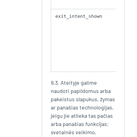
Inf
exit_intent_shown
api
išė
pr
išs
kad
ne
rod
daž
9.3. Ateityje galime
naudoti papildomus arba
pakeistus slapukus, žymas
ar panašias technologijas,
jeigu jie atlieka tas pačias
arba panašias funkcijas:
svetainės veikimo,