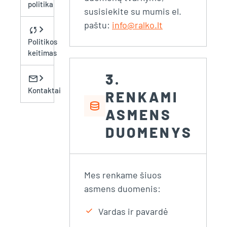
politika
susisiekite su mumis el.
paštu:
info@ralko.lt
chevron_right
sync
Politikos
keitimas
3.
chevron_right
mail
Kontaktai
RENKAMI
database
ASMENS
DUOMENYS
Mes renkame šiuos
asmens duomenis:
check
Vardas ir pavardė