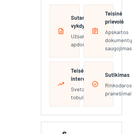
Teisinė
Sutarties
prievolė
vykdymas
description
assignment
Apskaitos
Užsakymų
dokumentų
apdorojimas
saugojimas
Teisėtas
Sutikimas
interesas
trending_up
check_circle
Rinkodaros
Svetainės
pranešimai
tobulinimas