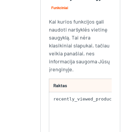
Funkciniai
Kai kurios funkcijos gali
naudoti naršyklės vietinę
saugyklą. Tai nėra
klasikiniai slapukai, tačiau
veikia panašiai, nes
informacija saugoma Jūsų
įrenginyje.
Raktas
Pas
Nes
recently_viewed_products
per
pre
ro