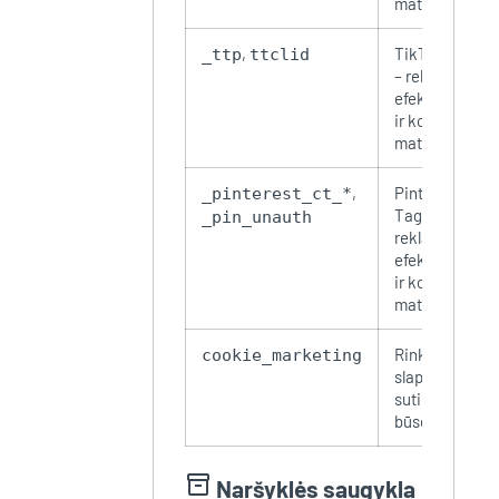
matavimas
,
TikTok Pixel
_ttp
ttclid
– reklamos
efektyvumo
ir konversijų
matavimas
,
Pinterest
_pinterest_ct_*
Tag –
_pin_unauth
reklamos
efektyvumo
ir konversijų
matavimas
Rinkodaros
cookie_marketing
slapukų
sutikimo
būsena
inventory_2
Naršyklės saugykla