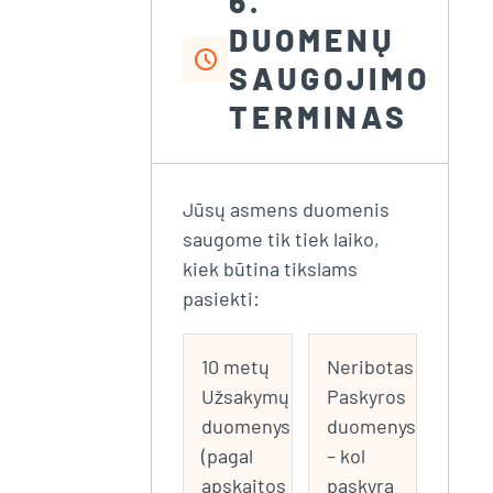
6.
DUOMENŲ
schedule
SAUGOJIMO
TERMINAS
Jūsų asmens duomenis
saugome tik tiek laiko,
kiek būtina tikslams
pasiekti:
10 metų
Neribotas
Užsakymų
Paskyros
duomenys
duomenys
(pagal
– kol
apskaitos
paskyra