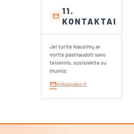
11.
mail
KONTAKTAI
Jei turite klausimų ar
norite pasinaudoti savo
teisėmis, susisiekite su
mumis:
mail
info@ralko.lt