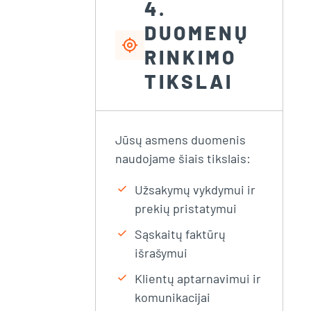
4.
DUOMENŲ
my_location
RINKIMO
TIKSLAI
Jūsų asmens duomenis
naudojame šiais tikslais:
check
Užsakymų vykdymui ir
prekių pristatymui
check
Sąskaitų faktūrų
išrašymui
check
Klientų aptarnavimui ir
komunikacijai