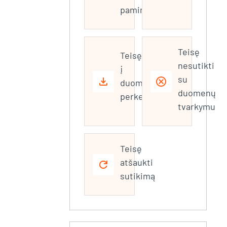
pamirštam")
Teisę
Teisę
nesutikti
į
su
download
cancel
duomenų
duomenų
perkeliamumą
tvarkymu
Teisę
atšaukti
refresh
sutikimą