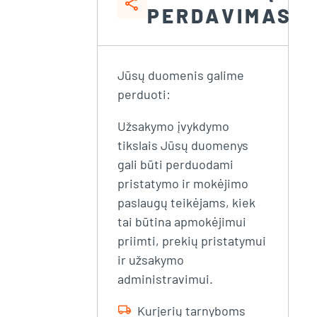
share
PERDAVIMAS
Jūsų duomenis galime
perduoti:
Užsakymo įvykdymo
tikslais Jūsų duomenys
gali būti perduodami
pristatymo ir mokėjimo
paslaugų teikėjams, kiek
tai būtina apmokėjimui
priimti, prekių pristatymui
ir užsakymo
administravimui.
local_shipping
Kurjerių tarnyboms