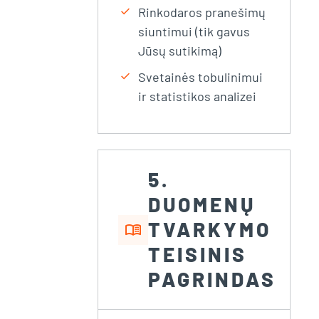
check
Rinkodaros pranešimų
siuntimui (tik gavus
Jūsų sutikimą)
check
Svetainės tobulinimui
ir statistikos analizei
5.
DUOMENŲ
TVARKYMO
menu_book
TEISINIS
PAGRINDAS