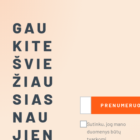
GAU
KITE
ŠVIE
ŽIAU
SIAS
El. paštas
PRENUMERUO
NAU
Sutinku, jog mano
JIEN
duomenys būtų
tvarkomi