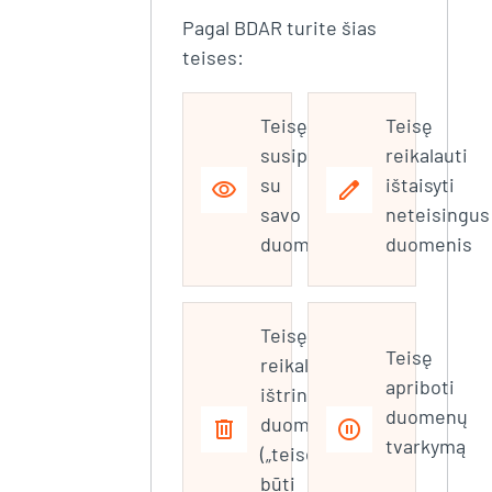
Pagal BDAR turite šias
teises:
Teisę
Teisę
susipažinti
reikalauti
su
ištaisyti
visibility
edit
savo
neteisingus
duomenimis
duomenis
Teisę
Teisę
reikalauti
apriboti
ištrinti
duomenų
duomenis
delete
pause_circle
tvarkymą
(„teisė
būti