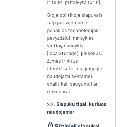
ir teikti pritaikytą turinį.
Šioje politikoje slapukais
taip pat vadiname
panašias technologijas,
pavyzdžiui, naršyklės
vietinę saugyklą
(localStorage), pikselius,
žymas ir kitus
identifikatorius, jeigu jie
naudojami svetainei,
analitikai, saugumui ar
rinkodarai.
9.2.
Slapukų tipai, kuriuos
naudojame:
lock
Būtinieji slapukai