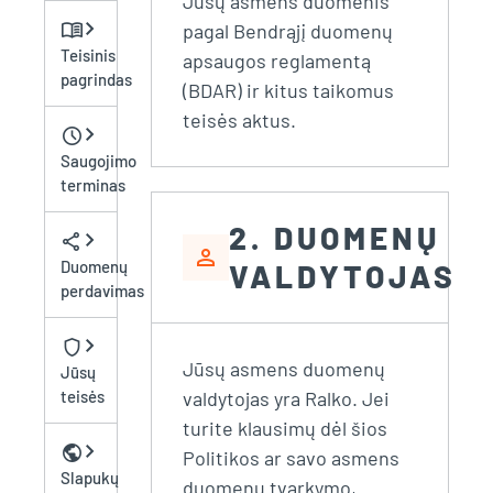
Jūsų asmens duomenis
chevron_right
menu_book
pagal Bendrąjį duomenų
Teisinis
apsaugos reglamentą
pagrindas
(BDAR) ir kitus taikomus
teisės aktus.
chevron_right
schedule
Saugojimo
terminas
2. DUOMENŲ
chevron_right
share
person
Duomenų
VALDYTOJAS
perdavimas
chevron_right
shield
Jūsų asmens duomenų
Jūsų
valdytojas yra Ralko. Jei
teisės
turite klausimų dėl šios
chevron_right
public
Politikos ar savo asmens
Slapukų
duomenų tvarkymo,