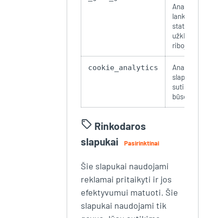
Analytics –
lankomumo
statistika ir
užklausų
ribojimas
Analitinių
cookie_analytics
slapukų
sutikimo
būsena
sell
Rinkodaros
slapukai
Pasirinktinai
Šie slapukai naudojami
reklamai pritaikyti ir jos
efektyvumui matuoti. Šie
slapukai naudojami tik