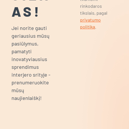
AS!
rinkodaros
tikslais, pagal
privatumo
politiką
.
Jei norite gauti
geriausius mūsų
pasiūlymus,
pamatyti
inovatyviausius
sprendimus
interjero srityje -
prenumeruokite
mūsų
naujienlaiškį!