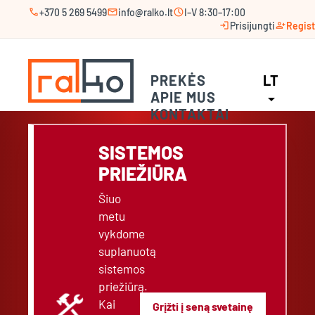
call
mail
schedule
+370 5 269 5499
info@ralko.lt
I–V 8:30–17:00
login
person_add
Prisijungti
Regist
PREKĖS
LT
APIE MUS
arrow_drop_down
KONTAKTAI
SISTEMOS
PRIEŽIŪRA
Šiuo
metu
vykdome
suplanuotą
sistemos
priežiūrą.
construction
Kai
Grįžti į seną svetainę