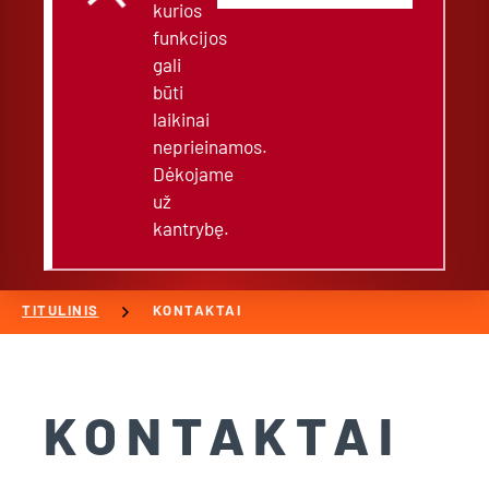
kurios
funkcijos
gali
būti
laikinai
neprieinamos.
Dėkojame
už
kantrybę.
chevron_right
TITULINIS
KONTAKTAI
KONTAKTAI