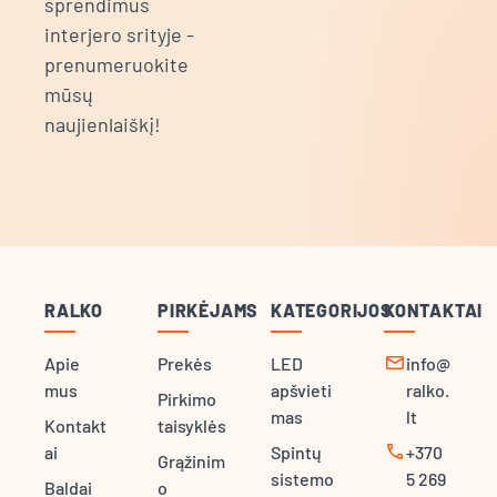
sprendimus
interjero srityje -
prenumeruokite
mūsų
naujienlaiškį!
RALKO
PIRKĖJAMS
KATEGORIJOS
KONTAKTAI
mail
Apie
Prekės
LED
info@
mus
apšvieti
ralko.
Pirkimo
mas
lt
Kontakt
taisyklės
call
ai
Spintų
+370
Grąžinim
sistemo
5 269
Baldai
o