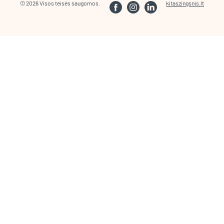
© 2026 Visos teisės saugomos.
kitaszingsnis.lt