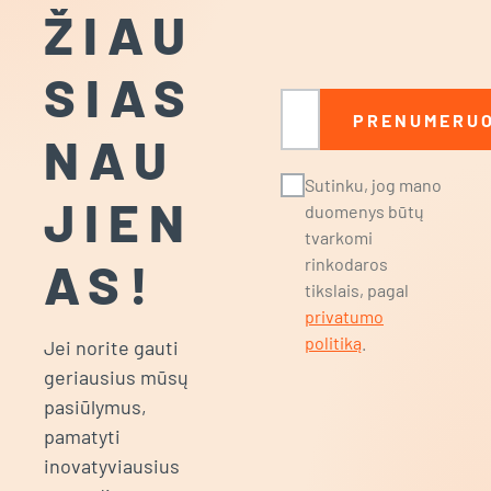
ŽIAU
SIAS
El. paštas
PRENUMERUO
NAU
Sutinku, jog mano
JIEN
duomenys būtų
tvarkomi
AS!
rinkodaros
tikslais, pagal
privatumo
politiką
.
Jei norite gauti
geriausius mūsų
pasiūlymus,
pamatyti
inovatyviausius