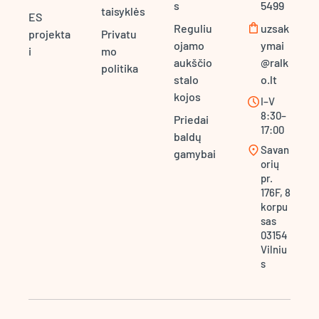
s
5499
taisyklės
ES
shopping_bag
Reguliu
uzsak
projekta
Privatu
ojamo
ymai
i
mo
aukščio
@ralk
politika
stalo
o.lt
kojos
schedule
I–V
8:30–
Priedai
17:00
baldų
location_on
Savan
gamybai
orių
pr.
176F, 8
korpu
sas
03154
Vilniu
s