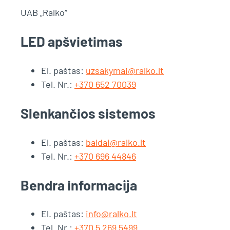
UAB „Ralko“
LED apšvietimas
El. paštas:
uzsakymai@ralko.lt
Tel. Nr.:
+370 652 70039
Slenkančios sistemos
El. paštas:
baldai@ralko.lt
Tel. Nr.:
+370 696 44846
Bendra informacija
El. paštas:
info@ralko.lt
Tel. Nr.:
+370 5 269 5499