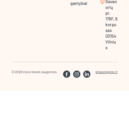
location_on
Savan
gamybai
orių
pr.
176F, 8
korpu
sas
03154
Vilniu
s
© 2026 Visos teisės saugomos.
kitaszingsnis.lt