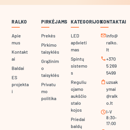
RALKO
PIRKĖJAMS
KATEGORIJOS
KONTAKTAI
mail
Apie
Prekės
LED
info@
mus
apšvieti
ralko.
Pirkimo
mas
lt
Kontakt
taisyklės
call
ai
Spintų
+370
Grąžinim
sistemo
5 269
Baldai
o
s
5499
taisyklės
ES
shopping_bag
Reguliu
uzsak
projekta
Privatu
ojamo
ymai
i
mo
aukščio
@ralk
politika
stalo
o.lt
kojos
schedule
I–V
8:30–
Priedai
17:00
baldų