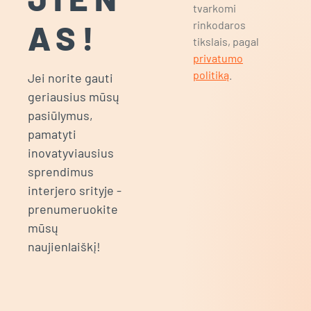
tvarkomi
AS!
rinkodaros
tikslais, pagal
privatumo
politiką
.
Jei norite gauti
geriausius mūsų
pasiūlymus,
pamatyti
inovatyviausius
sprendimus
interjero srityje -
prenumeruokite
mūsų
naujienlaiškį!