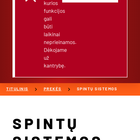
kurios
funkcijos
gali
būti
laikinai
neprieinamos.
Dėkojame
už
kantrybę.
chevron_right
chevron_right
TITULINIS
PREKĖS
SPINTŲ SISTEMOS
SPINTŲ