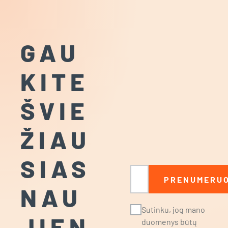
GAU
KITE
ŠVIE
ŽIAU
SIAS
El. paštas
PRENUMERUO
NAU
Sutinku, jog mano
JIEN
duomenys būtų