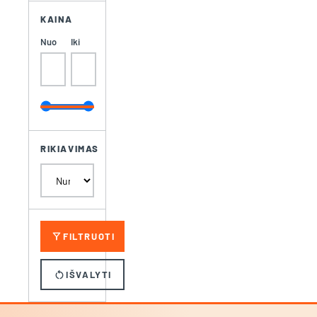
KAINA
Nuo
Iki
RIKIAVIMAS
filter_alt
FILTRUOTI
restart_alt
IŠVALYTI