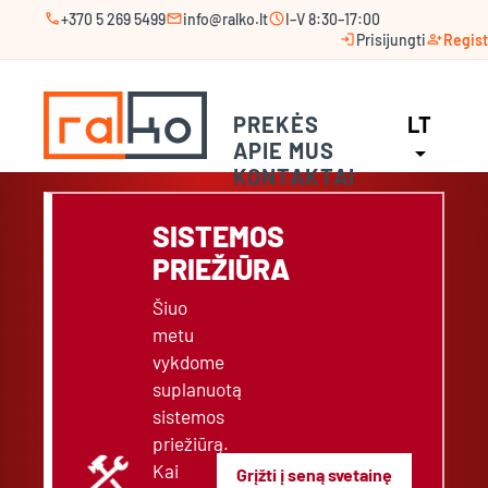
call
mail
schedule
+370 5 269 5499
info@ralko.lt
I–V 8:30–17:00
login
person_add
Prisijungti
Regist
PREKĖS
LT
APIE MUS
arrow_drop_down
KONTAKTAI
SISTEMOS
PRIEŽIŪRA
Šiuo
metu
vykdome
suplanuotą
sistemos
priežiūrą.
construction
Kai
Grįžti į seną svetainę