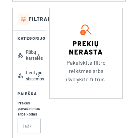
tune
FILTRAI
search_off
KATEGORIJOS
PREKIŲ
NERASTA
Rūbų
category
chevron_right
kartelės
Pakeiskite filtro
reikšmes arba
Lentynų
category
chevron_right
sistemos
išvalykite filtrus.
PAIEŠKA
Prekės
pavadinimas
arba kodas