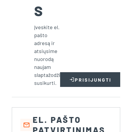
S
Įveskite el.
pašto
adresą ir
atsiųsime
nuorodą
naujam
slaptažodžiui
login
PRISIJUNGTI
susikurti.
EL. PAŠTO
mail
PATVIRTINIMAS