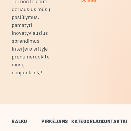
Jei norite gauti
geriausius mūsų
pasiūlymus,
pamatyti
inovatyviausius
sprendimus
interjero srityje -
prenumeruokite
mūsų
naujienlaiškį!
RALKO
PIRKĖJAMS
KATEGORIJOS
KONTAKTAI