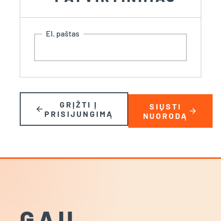
El. paštas
GRĮŽTI Į
SIŲSTI
arrow_back
arrow_forward
PRISIJUNGIMĄ
NUORODĄ
GAU