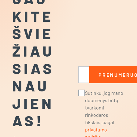
KITE
ŠVIE
ŽIAU
SIAS
El. paštas
PRENUMERUO
NAU
Sutinku, jog mano
JIEN
duomenys būtų
tvarkomi
AS!
rinkodaros
tikslais, pagal
privatumo
politiką
.