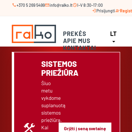
call
mail
schedule
+370 5 269 5499
info@ralko.lt
I–V 8:30–17:00
login
person_add
Prisijungti
Regist
PREKĖS
LT
APIE MUS
arrow_drop_down
KONTAKTAI
SISTEMOS
PRIEŽIŪRA
Šiuo
metu
vykdome
suplanuotą
sistemos
priežiūrą.
construction
Kai
Grįžti į seną svetainę