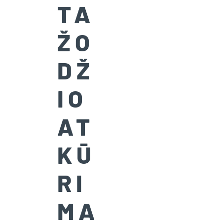
TA
ŽO
DŽ
IO
AT
KŪ
RI
MA