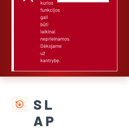
kurios
funkcijos
gali
būti
laikinai
neprieinamos.
Dėkojame
už
kantrybę.
SL
lock_reset
AP