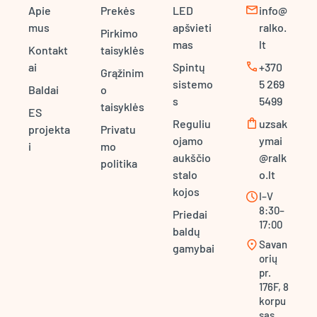
mail
Apie
Prekės
LED
info@
mus
apšvieti
ralko.
Pirkimo
mas
lt
Kontakt
taisyklės
call
ai
Spintų
+370
Grąžinim
sistemo
5 269
Baldai
o
s
5499
taisyklės
ES
shopping_bag
Reguliu
uzsak
projekta
Privatu
ojamo
ymai
i
mo
aukščio
@ralk
politika
stalo
o.lt
kojos
schedule
I–V
8:30–
Priedai
17:00
baldų
location_on
Savan
gamybai
orių
pr.
176F, 8
korpu
sas