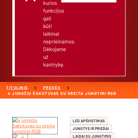
kurios
funkcijos
gali
būti
laikinai
neprieinamos.
Dėkojame
už
kantrybę.
chevron_right
chevron_right
TITULINIS
PREKĖS
4 JUNGČIŲ ŠAKOTUVAS SU GREITA JUNGTIMI RGB
LED APŠVIETIMAS
JUNGTYS IR PRIEDAI
LAIDAI SU JUNGTIMIS