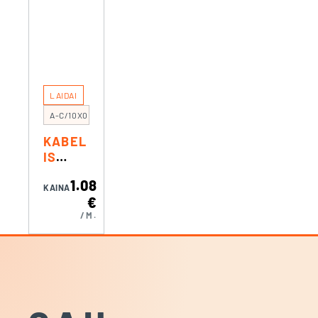
LAIDAI
A-C/10X0.5
KABEL
IS
LITAVI
1.08
MUI
KAINA
€
2×0.5M
/M.
M²