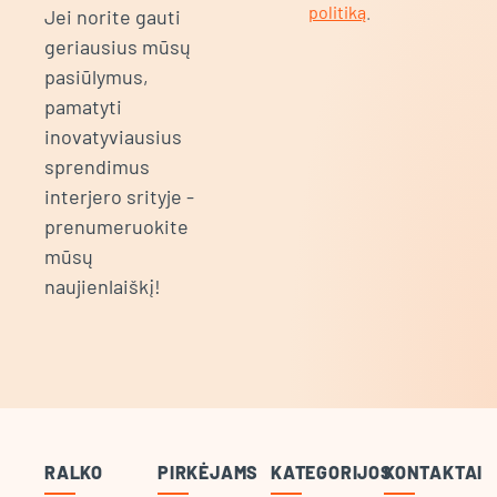
politiką
.
Jei norite gauti
geriausius mūsų
pasiūlymus,
pamatyti
inovatyviausius
sprendimus
interjero srityje -
prenumeruokite
mūsų
naujienlaiškį!
RALKO
PIRKĖJAMS
KATEGORIJOS
KONTAKTAI