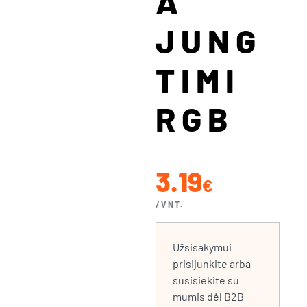
A
JUNG
TIMI
RGB
3.19
€
/VNT.
Užsisakymui
prisijunkite arba
susisiekite su
mumis dėl B2B