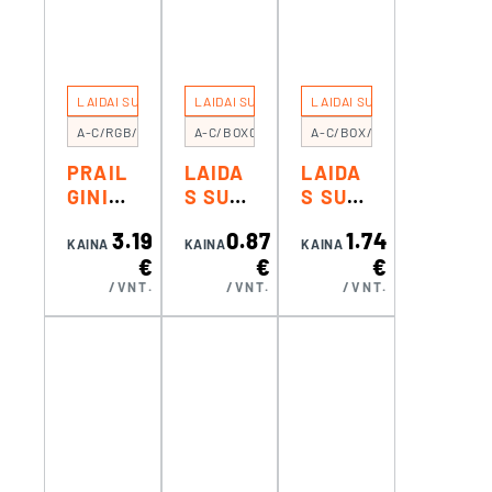
LAIDAI SU JUNGTIMIS
LAIDAI SU JUNGTIMIS
LAIDAI SU JUNGTIMIS
A-C/RGB/BOX2X2
A-C/BOX0,3
A-C/BOX/H 0,3
PRAIL
LAIDA
LAIDA
GINIMA
S SU
S SU
S SU
GREIT
GREIT
3.19
0.87
1.74
GREIT
A
A
KAINA
KAINA
KAINA
€
€
€
OMIS
JUNGT
JUNGT
/VNT.
/VNT.
/VNT.
JUNGT
IMI
IMI
IMIS
MAITI
MAITI
RGB
NIMO
NIMO
ŠALTI
ŠALTI
NIUI
NIUI
IP67