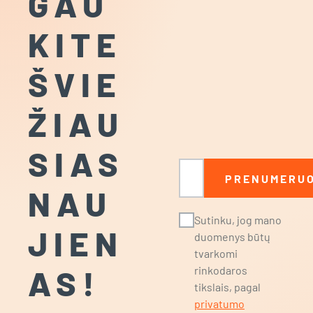
GAU
KITE
ŠVIE
ŽIAU
SIAS
El. paštas
PRENUMERUO
NAU
Sutinku, jog mano
JIEN
duomenys būtų
tvarkomi
AS!
rinkodaros
tikslais, pagal
privatumo