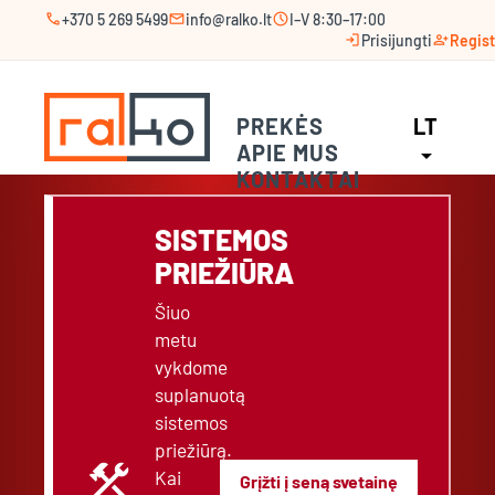
call
mail
schedule
+370 5 269 5499
info@ralko.lt
I–V 8:30–17:00
login
person_add
Prisijungti
Regist
PREKĖS
LT
APIE MUS
arrow_drop_down
KONTAKTAI
SISTEMOS
PRIEŽIŪRA
Šiuo
metu
vykdome
suplanuotą
sistemos
priežiūrą.
construction
Kai
Grįžti į seną svetainę