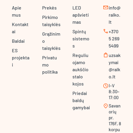
mail
Apie
Prekės
LED
info@
mus
apšvieti
ralko.
Pirkimo
mas
lt
Kontakt
taisyklės
call
ai
Spintų
+370
Grąžinim
sistemo
5 269
Baldai
o
s
5499
taisyklės
ES
shopping_bag
Reguliu
uzsak
projekta
Privatu
ojamo
ymai
i
mo
aukščio
@ralk
politika
stalo
o.lt
kojos
schedule
I–V
8:30–
Priedai
17:00
baldų
location_on
Savan
gamybai
orių
pr.
176F, 8
korpu