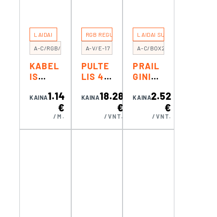
LAIDAI
RGB REGULIAVIMUI
LAIDAI SU JUNGTIMIS
A-C/RGB/10
A-V/E-17
A-C/BOX2X2J
KABEL
PULTE
PRAIL
IS
LIS 4
GINIMA
LITAVI
ZONOM
S
1.14
18.28
2.52
MUI
S RGB
JUNGI
KAINA
KAINA
KAINA
€
€
€
4×0.3M
(EKO)
KLIŲ
/M.
/VNT.
/VNT.
M² RGB
AKIMS