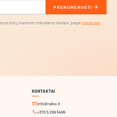
arrow_forward
PRENUMERUOTI
nys būtų tvarkomi rinkodaros tikslais, pagal
privatumo
KONTAKTAI
mail
info@ralko.lt
call
+370 5 269 5499