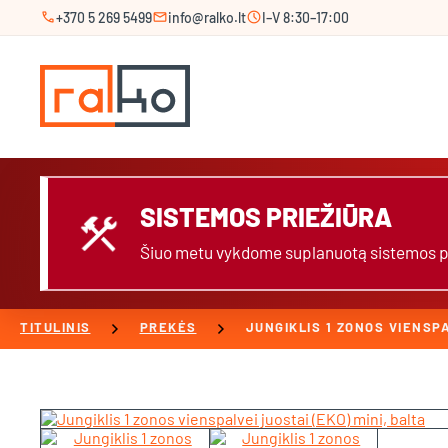
call
mail
schedule
+370 5 269 5499
info@ralko.lt
I–V 8:30–17:00
SISTEMOS PRIEŽIŪRA
construction
Šiuo metu vykdome suplanuotą sistemos prie
chevron_right
chevron_right
TITULINIS
PREKĖS
JUNGIKLIS 1 ZONOS VIENSPA