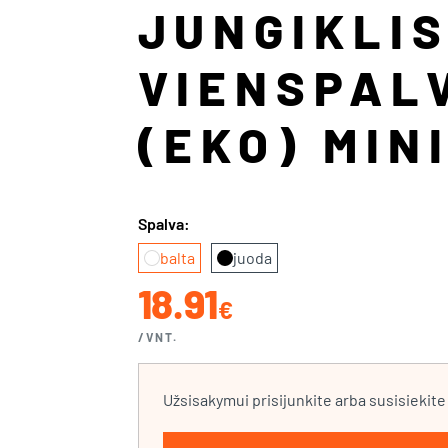
JUNGIKLIS
VIENSPALV
(EKO) MIN
Spalva:
balta
juoda
18.91
€
/VNT.
Užsisakymui prisijunkite arba susisiekit