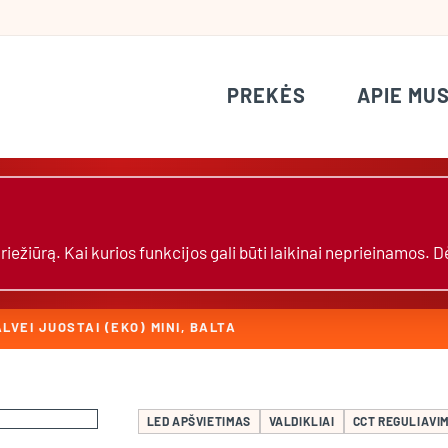
PREKĖS
APIE MU
žiūrą. Kai kurios funkcijos gali būti laikinai neprieinamos. 
LVEI JUOSTAI (EKO) MINI, BALTA
LED APŠVIETIMAS
VALDIKLIAI
CCT REGULIAVI