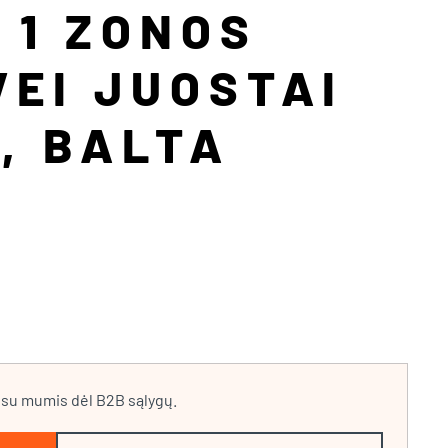
 1 ZONOS
EI JUOSTAI
I, BALTA
e su mumis dėl B2B sąlygų.