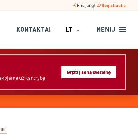
login
person_add
Prisijungti
Registruotis
S
KONTAKTAI
LT
MENIU
arrow_drop_down
Grįžti į seną svetainę
Dėkojame už kantrybę.
MUI