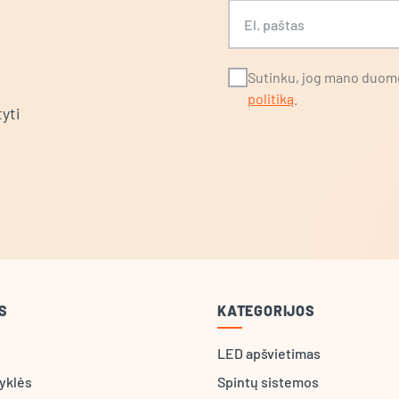
S
El. paštas
Sutinku, jog mano duome
politiką
.
yti
S
KATEGORIJOS
LED apšvietimas
syklės
Spintų sistemos