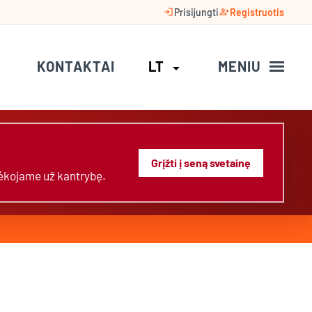
login
person_add
Prisijungti
Registruotis
S
KONTAKTAI
LT
MENIU
arrow_drop_down
Grįžti į seną svetainę
Dėkojame už kantrybę.