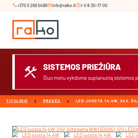
call
mail
schedule
+370 5 269 5499
info@ralko.lt
I–V 8:30–17:00
SISTEMOS PRIEŽIŪRA
construction
Šiuo metu vykdome suplanuotą sistemos prie
chevron_right
chevron_right
TITULINIS
PREKĖS
LED JUOSTA 14,4W, 24V, ŠI