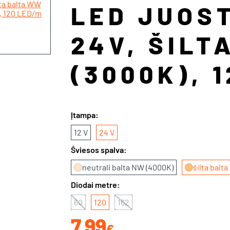
LED JUOST
24V, ŠILT
(3000K), 
Įtampa:
12 V
24 V
Šviesos spalva:
neutrali balta NW (4000K)
šilta balt
Diodai metre:
60
120
162
7.99
€