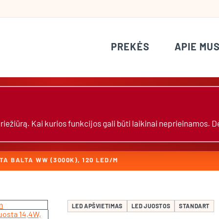
PREKĖS
APIE MU
žiūrą. Kai kurios funkcijos gali būti laikinai neprieinamos. 
LTA BALTA WW (3000K), 120 LED/M
LED APŠVIETIMAS
LED JUOSTOS
STANDART