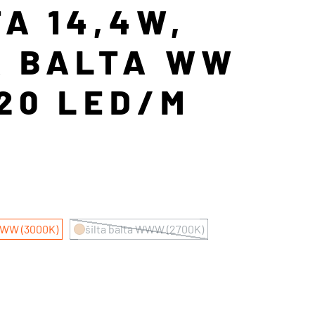
A 14,4W,
A BALTA WW
120 LED/M
a WW (3000K)
šilta balta WWW (2700K)