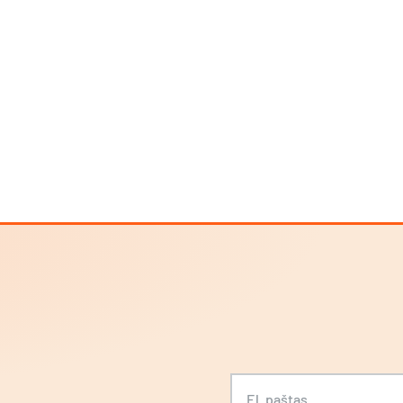
S
El. paštas