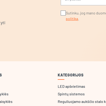
Sutinku, jog mano duome
politiką
.
yti
S
KATEGORIJOS
LED apšvietimas
syklės
Spintų sistemos
aisyklės
Reguliuojamo aukščio stalo k