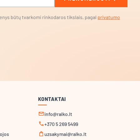
nys būtų tvarkomi rinkodaros tikslais, pagal
privatumo
KONTAKTAI
mail
info@ralko.lt
call
+370 5 269 5499
shopping_bag
ojos
uzsakymai@ralko.lt