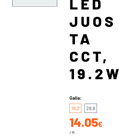
LED
JUOS
TA
CCT,
19.2W
Galia:
19.2
28.8
14.05
€
/M.