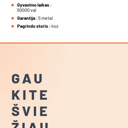
Gyvavimo laikas
:
50000 val
Garantija
: 5 metai
Pagrindo storis
: 4oz
GAU
KITE
ŠVIE
ŽIAU