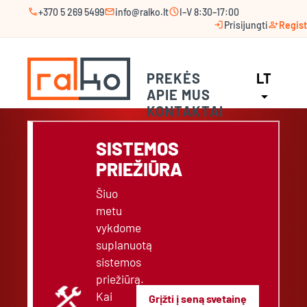
call
mail
schedule
+370 5 269 5499
info@ralko.lt
I–V 8:30–17:00
login
person_add
Prisijungti
Regist
PREKĖS
LT
APIE MUS
arrow_drop_down
KONTAKTAI
SISTEMOS
PRIEŽIŪRA
Šiuo
metu
vykdome
suplanuotą
sistemos
priežiūrą.
construction
Kai
Grįžti į seną svetainę