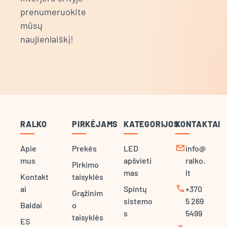
prenumeruokite
mūsų
naujienlaiškį!
RALKO
PIRKĖJAMS
KATEGORIJOS
KONTAKTAI
mail
Apie
Prekės
LED
info@
mus
apšvieti
ralko.
Pirkimo
mas
lt
Kontakt
taisyklės
call
ai
Spintų
+370
Grąžinim
sistemo
5 269
Baldai
o
s
5499
taisyklės
ES