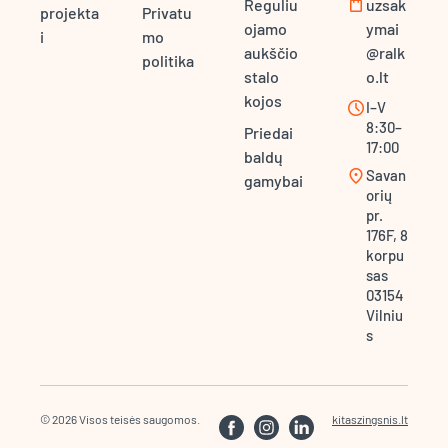
shopping_bag
Reguliu
uzsak
projekta
Privatu
ojamo
ymai
i
mo
aukščio
@ralk
politika
stalo
o.lt
kojos
schedule
I–V
8:30–
Priedai
17:00
baldų
location_on
Savan
gamybai
orių
pr.
176F, 8
korpu
sas
03154
Vilniu
s
© 2026 Visos teisės saugomos.
kitaszingsnis.lt