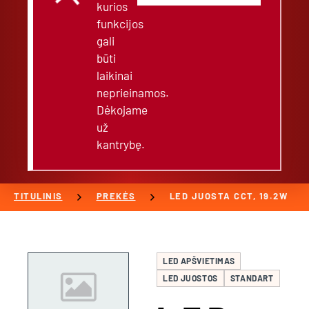
kurios
funkcijos
gali
būti
laikinai
neprieinamos.
Dėkojame
už
kantrybę.
chevron_right
chevron_right
TITULINIS
PREKĖS
LED JUOSTA CCT, 19.2W
LED APŠVIETIMAS
LED JUOSTOS
STANDART