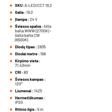
SKU
: A-LED/CCT 19.2
Galia
: 19.2
Įtampa
: 24 V
Šviesos spalva
: šilta
balta WWW (2700K) -
šalta balta CW
(6500K)
Diodų tipas
: 2835
Diodai metre
: 168
Kirpimo vieta
:
71.43mm
CRI
: 80
Šviesos kampas
:
120°
Liumenai
: 1425
Hermetiškumas
:
IP20
Ritinio ilgis
: 5 m