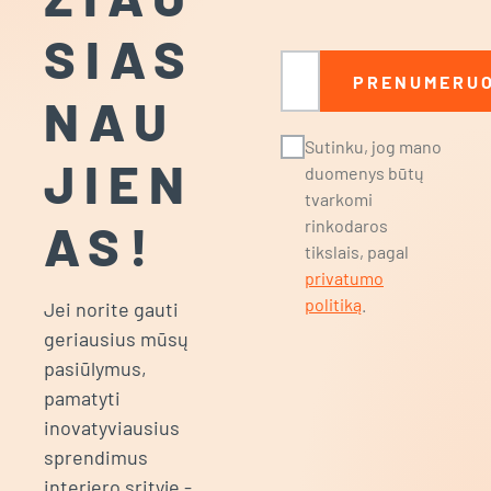
SIAS
El. paštas
PRENUMERUO
NAU
Sutinku, jog mano
JIEN
duomenys būtų
tvarkomi
AS!
rinkodaros
tikslais, pagal
privatumo
politiką
.
Jei norite gauti
geriausius mūsų
pasiūlymus,
pamatyti
inovatyviausius
sprendimus
interjero srityje -