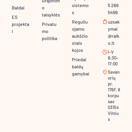
Grąžinim
sistemo
5 269
Baldai
o
s
5499
taisyklės
ES
shopping_bag
Reguliu
uzsak
projekta
Privatu
ojamo
ymai
i
mo
aukščio
@ralk
politika
stalo
o.lt
kojos
schedule
I–V
8:30–
Priedai
17:00
baldų
location_on
Savan
gamybai
orių
pr.
176F, 8
korpu
sas
03154
Vilniu
s