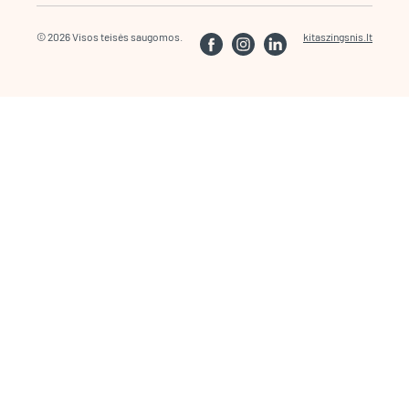
© 2026 Visos teisės saugomos.
kitaszingsnis.lt