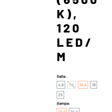
K),
120
LED/
M
Galia:
4.8
9.6
14.4
18
25
Įtampa:
12 V
24 V