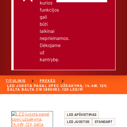
kurios
funkcijos
gali
būti
laikinai
neprieinamos.
Dėkojame
už
kantrybę.
chevron_right
chevron_right
TITULINIS
PREKĖS
LED JUOSTA PAGAL SPEC UŽSAKYMĄ, 14.4W, 12V,
ŠALTA BALTA CW (6500K), 120 LED/M
LED APŠVIETIMAS
LED JUOSTOS
STANDART