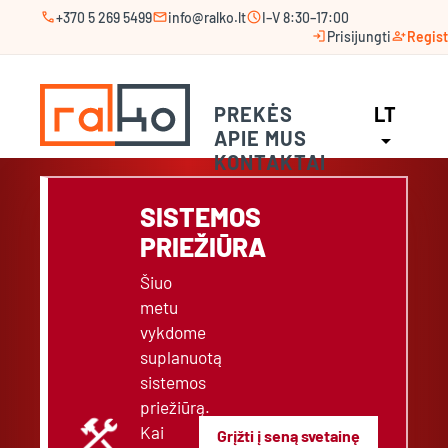
call
mail
schedule
+370 5 269 5499
info@ralko.lt
I–V 8:30–17:00
login
person_add
Prisijungti
Regist
PREKĖS
LT
APIE MUS
arrow_drop_down
KONTAKTAI
SISTEMOS
PRIEŽIŪRA
Šiuo
metu
vykdome
suplanuotą
sistemos
priežiūrą.
construction
Kai
Grįžti į seną svetainę