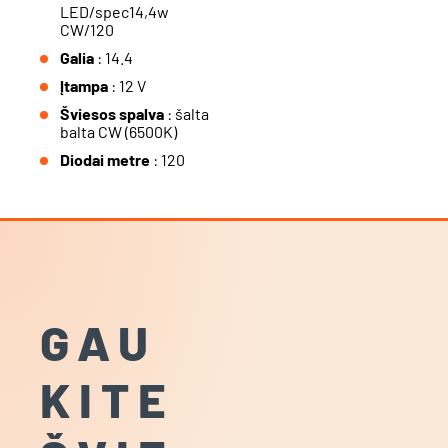
LED/spec14,4w
CW/120
Galia
: 14.4
Įtampa
: 12 V
Šviesos spalva
: šalta
balta CW (6500K)
Diodai metre
: 120
GAU
KITE