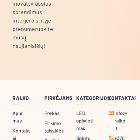
inovatyviausius
sprendimus
interjero srityje -
prenumeruokite
mūsų
naujienlaiškį!
RALKO
PIRKĖJAMS
KATEGORIJOS
KONTAKTAI
mail
Apie
Prekės
LED
info@
mus
apšvieti
ralko.
Pirkimo
mas
lt
Kontakt
taisyklės
call
ai
Spintų
+370