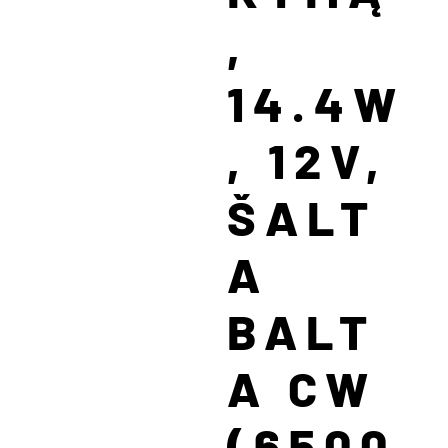
,
14.4W
, 12V,
ŠALT
A
BALT
A CW
(6500