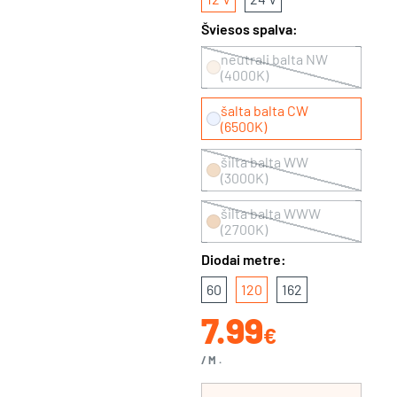
Šviesos spalva:
neutrali balta NW
(4000K)
šalta balta CW
(6500K)
šilta balta WW
(3000K)
šilta balta WWW
(2700K)
Diodai metre:
60
120
162
7.99
€
/M.