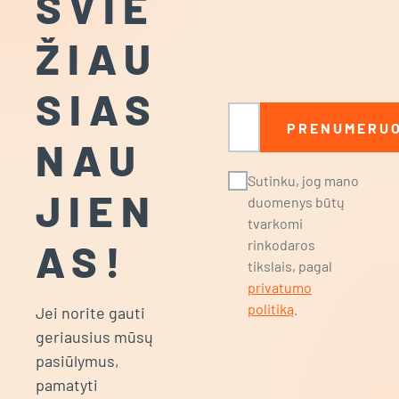
ŠVIE
ŽIAU
SIAS
El. paštas
PRENUMERUO
NAU
Sutinku, jog mano
JIEN
duomenys būtų
tvarkomi
AS!
rinkodaros
tikslais, pagal
privatumo
politiką
.
Jei norite gauti
geriausius mūsų
pasiūlymus,
pamatyti