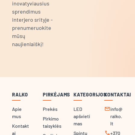
inovatyviausius
sprendimus
interjero srityje -
prenumeruokite
mūsų
naujienlaiškį!
RALKO
PIRKĖJAMS
KATEGORIJOS
KONTAKTAI
mail
Apie
Prekės
LED
info@
mus
apšvieti
ralko.
Pirkimo
mas
lt
Kontakt
taisyklės
call
ai
Spintų
+370