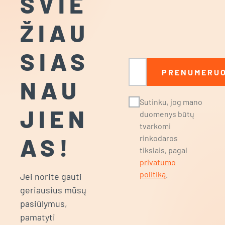
ŠVIE
ŽIAU
SIAS
El. paštas
PRENUMERUO
NAU
Sutinku, jog mano
JIEN
duomenys būtų
tvarkomi
AS!
rinkodaros
tikslais, pagal
privatumo
politiką
.
Jei norite gauti
geriausius mūsų
pasiūlymus,
pamatyti