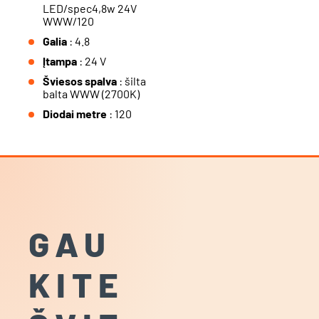
LED/spec4,8w 24V
WWW/120
Galia
: 4.8
Įtampa
: 24 V
Šviesos spalva
: šilta
balta WWW (2700K)
Diodai metre
: 120
GAU
KITE