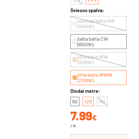
Šviesos spalva:
neutrali balta NW
(4000K)
šalta balta CW
(6500K)
šilta balta WW
(3000K)
šilta balta WWW
(2700K)
Diodai metre:
60
120
162
7.99
€
/M.