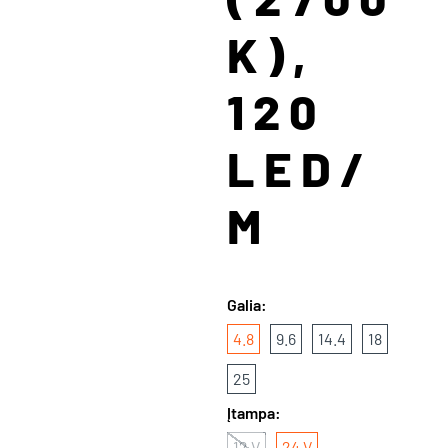
K),
120
LED/
M
Galia:
4.8
9.6
14.4
18
25
Įtampa:
12 V
24 V