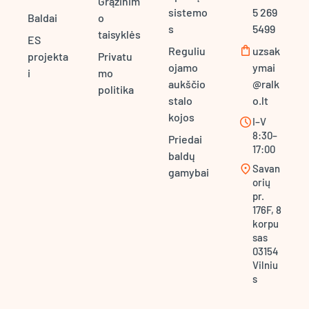
Grąžinim
sistemo
5 269
Baldai
o
s
5499
taisyklės
ES
shopping_bag
Reguliu
uzsak
projekta
Privatu
ojamo
ymai
i
mo
aukščio
@ralk
politika
stalo
o.lt
kojos
schedule
I–V
8:30–
Priedai
17:00
baldų
location_on
Savan
gamybai
orių
pr.
176F, 8
korpu
sas
03154
Vilniu
s