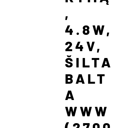
,
4.8W,
24V,
ŠILTA
BALT
A
WWW
(2700