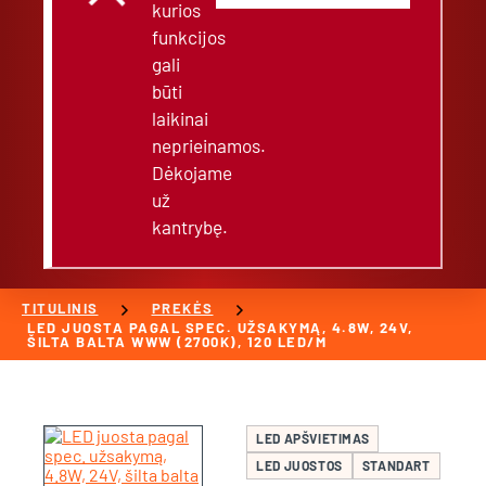
kurios
funkcijos
gali
būti
laikinai
neprieinamos.
Dėkojame
už
kantrybę.
chevron_right
chevron_right
TITULINIS
PREKĖS
LED JUOSTA PAGAL SPEC. UŽSAKYMĄ, 4.8W, 24V,
ŠILTA BALTA WWW (2700K), 120 LED/M
LED APŠVIETIMAS
LED JUOSTOS
STANDART