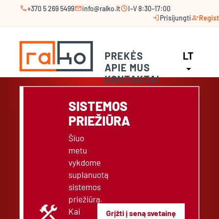
call
mail
schedule
+370 5 269 5499
info@ralko.lt
I–V 8:30–17:00
login
person_add
Prisijungti
Regist
PREKĖS
LT
APIE MUS
arrow_drop_down
KONTAKTAI
SISTEMOS
PRIEŽIŪRA
Šiuo
metu
vykdome
suplanuotą
sistemos
priežiūrą.
construction
Kai
Grįžti į seną svetainę