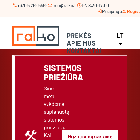
call
mail
schedule
+370 5 269 5499
info@ralko.lt
I–V 8:30–17:00
login
person_add
Prisijungti
Regist
PREKĖS
LT
APIE MUS
arrow_drop_down
KONTAKTAI
SISTEMOS
PRIEŽIŪRA
Šiuo
metu
vykdome
suplanuotą
sistemos
priežiūrą.
construction
Kai
Grįžti į seną svetainę