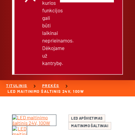
kurios
funkcijos
gali
būti
laikinai
neprieinamos.
Dėkojame
už
kantrybę.
chevron_right
chevron_right
TITULINIS
PREKĖS
LED MAITINIMO ŠALTINIS 24V, 100W
LED APŠVIETIMAS
MAITINIMO ŠALTINIAI