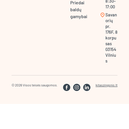
8:30–
Priedai
17:00
baldų
location_on
Savan
gamybai
orių
pr.
176F, 8
korpu
sas
03154
Vilniu
s
© 2026 Visos teisės saugomos.
kitaszingsnis.lt