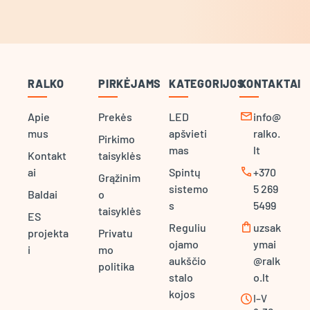
RALKO
PIRKĖJAMS
KATEGORIJOS
KONTAKTAI
mail
Apie
Prekės
LED
info@
mus
apšvieti
ralko.
Pirkimo
mas
lt
Kontakt
taisyklės
call
ai
Spintų
+370
Grąžinim
sistemo
5 269
Baldai
o
s
5499
taisyklės
ES
shopping_bag
Reguliu
uzsak
projekta
Privatu
ojamo
ymai
i
mo
aukščio
@ralk
politika
stalo
o.lt
kojos
schedule
I–V