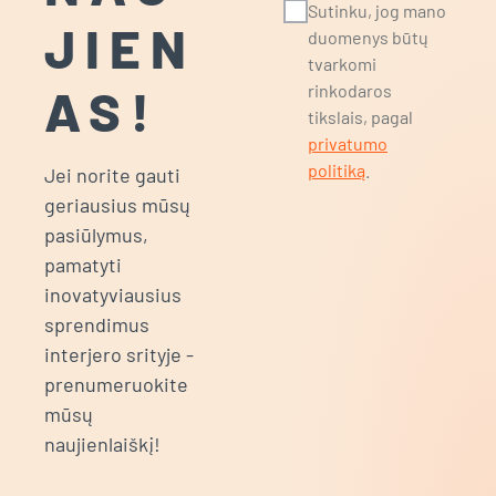
Sutinku, jog mano
JIEN
duomenys būtų
tvarkomi
AS!
rinkodaros
tikslais, pagal
privatumo
politiką
.
Jei norite gauti
geriausius mūsų
pasiūlymus,
pamatyti
inovatyviausius
sprendimus
interjero srityje -
prenumeruokite
mūsų
naujienlaiškį!