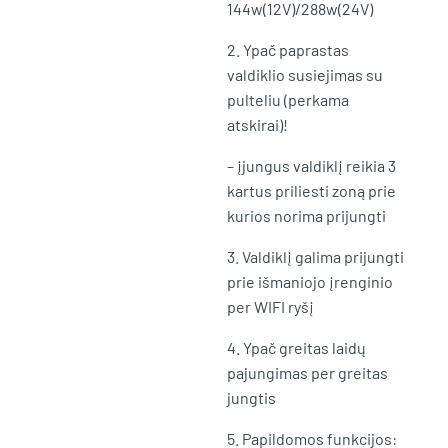
144w(12V)/288w(24V)
2. Ypač paprastas
valdiklio susiejimas su
pulteliu (perkama
atskirai)!
– įjungus valdiklį reikia 3
kartus priliesti zoną prie
kurios norima prijungti
3. Valdiklį galima prijungti
prie išmaniojo įrenginio
per WIFI ryšį
4. Ypač greitas laidų
pajungimas per greitas
jungtis
5. Papildomos funkcijos: