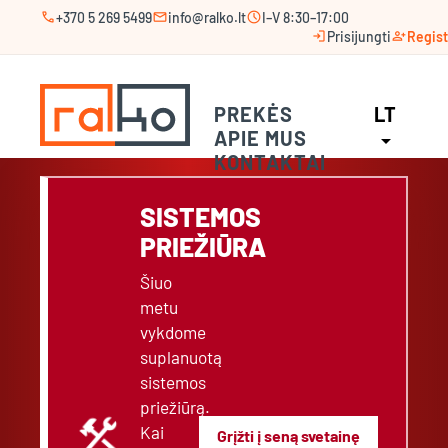
call
mail
schedule
+370 5 269 5499
info@ralko.lt
I–V 8:30–17:00
login
person_add
Prisijungti
Regist
PREKĖS
LT
APIE MUS
arrow_drop_down
KONTAKTAI
SISTEMOS
PRIEŽIŪRA
Šiuo
metu
vykdome
suplanuotą
sistemos
priežiūrą.
construction
Kai
Grįžti į seną svetainę