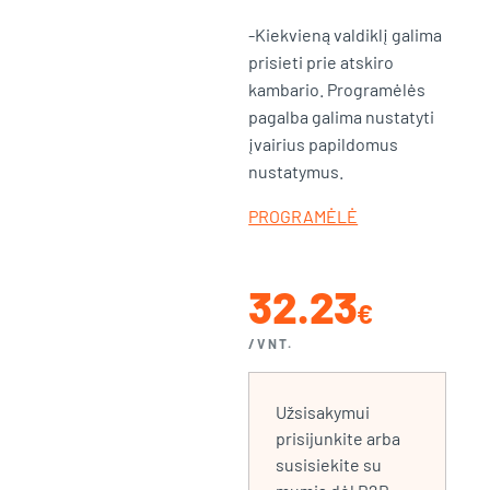
-Kiekvieną valdiklį galima
prisieti prie atskiro
kambario. Programėlės
pagalba galima nustatyti
įvairius papildomus
nustatymus.
PROGRAMĖLĖ
32.23
€
/VNT.
Užsisakymui
prisijunkite arba
susisiekite su