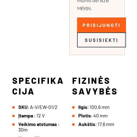
mumis dėl B2B
sąlygų.
PRISIJUNGTI
SUSISIEKTI
SPECIFIKA
FIZINĖS
CIJA
SAVYBĖS
SKU
: A-V/EW-01/2
Ilgis
: 100.6 mm
Įtampa
: 12 V
Plotis
: 40 mm
Veikimo atstumas
:
Aukštis
: 17.6 mm
30m