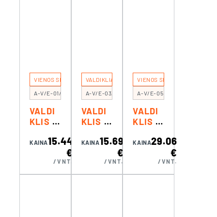
VIENOS SPALVOS REGULIAVIMUI
VALDIKLIAI
VIENOS SPALVOS REGULIAVI
A-V/E-01/2
A-V/E-03/2
A-V/E-05
VALDI
VALDI
VALDI
KLIS 1
KLIS 1
KLIS 1
ZONOS
ZONOS
ZONOS
15.44
15.69
29.06
VIENS
RGB/R
TRIAC
KAINA
KAINA
KAINA
€
€
€
PALVE
GBW/R
+ PUSH
/VNT.
/VNT.
/VNT.
I/CCT
GB-
DIM
JUOST
CCT
(EKO)
AI
JUOST
(EKO)
AI
(EKO)