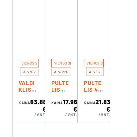
AI
AI
(EKO)
(EKO)
VIENOS SPALVOS REGULIAVIMUI
VIENOS SPALVOS REGULIAVIMUI
VIENOS SPALVOS REGULIAVI
A-V/02
A-V/22S
A-V/14
VALDI
PULTE
PULTE
KLIS
LIS
LIS 4
KETUR
MINI
ZONOM
63.88
17.96
21.83
IŲ
KVADR
S
KAINA
KAINA
KAINA
€
€
€
ZONŲ
ATINIS
/VNT.
/VNT.
/VNT.
PILKA
S