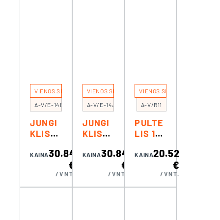
VIENOS SPALVOS REGULIAVIMUI
VIENOS SPALVOS REGULIAVIMUI
VIENOS SPALVOS REGULIAVI
A-V/E-14B
A-V/E-14J
A-V/R11
JUNGI
JUNGI
PULTE
KLIS
KLIS
LIS 1
SIENIN
SIENIN
ZONAI
30.84
30.84
20.52
IS 4
IS 4
KAINA
KAINA
KAINA
€
€
€
ZONŲ
ZONŲ
/VNT.
/VNT.
/VNT.
VIENS
VIENS
PALVE
PALVE
I
I
JUOST
JUOST