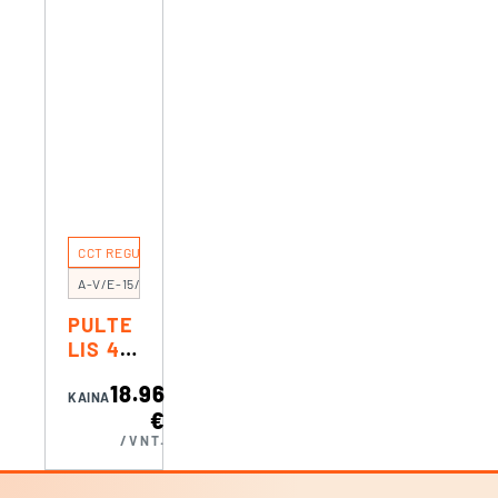
CCT REGULIAVIMUI
A-V/E-15/4B
PULTE
LIS 4
ZONŲ
18.96
VIENS
KAINA
€
PALVE
/VNT.
I/CCT
JUOST
AI