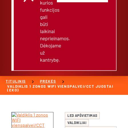
kurios
funkcijos
gali
būti
laikinai
neprieinamos.
Dėkojame
už
kantrybę.
chevron_right
chevron_right
TITULINIS
PREKĖS
VALDIKLIS 1 ZONOS WIFI VIENSPALVEI/CCT JUOSTAI
(EKO)
LED APŠVIETIMAS
VALDIKLIAI