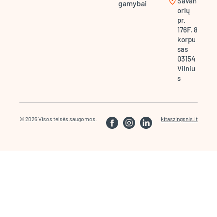
location_on
Savan
gamybai
orių
pr.
176F, 8
korpu
sas
03154
Vilniu
s
© 2026 Visos teisės saugomos.
kitaszingsnis.lt