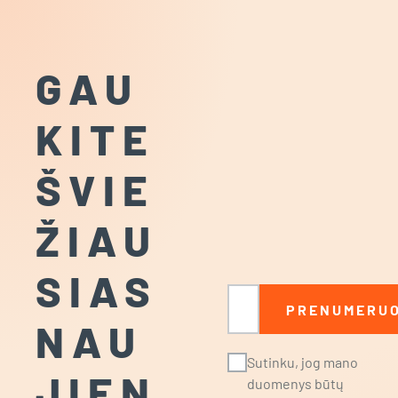
(EKO)
GAU
KITE
ŠVIE
ŽIAU
SIAS
El. paštas
PRENUMERUO
NAU
Sutinku, jog mano
JIEN
duomenys būtų