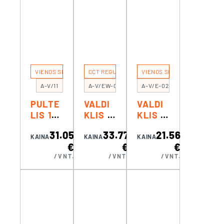
VIENOS SPALVOS REGULIAVIMUI
CCT REGULIAVIMUI
VIENOS SPALVOS REGULIAVI
A-V/11
A-V/EW-02
A-V/E-02
PULTE
VALDI
VALDI
LIS 1
KLIS 1
KLIS 1
ZONAI
ZONOS
ZONOS
31.05
33.77
21.56
MAXI
MAXI
KAINA
KAINA
KAINA
€
€
€
WIFI
VIENS
/VNT.
/VNT.
/VNT.
VIENS
PALVE
PALVE
I
I/CCT
JUOST
JUOST
AI
AI EKO
(EKO)