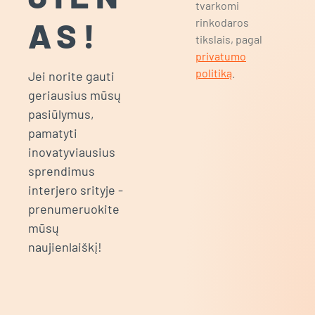
tvarkomi
AS!
rinkodaros
tikslais, pagal
privatumo
politiką
.
Jei norite gauti
geriausius mūsų
pasiūlymus,
pamatyti
inovatyviausius
sprendimus
interjero srityje -
prenumeruokite
mūsų
naujienlaiškį!