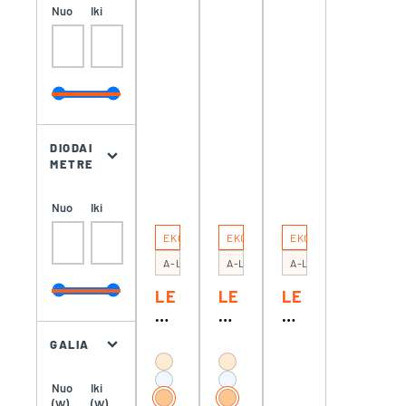
RG
W
N
Nuo
Iki
B
W
W
14
(E
(E
W
KO
KO
)
)
28
28
35
35
DIODAI
METRE
Nuo
Iki
EKO
EKO
EKO
A-LED/E 6W WW
A-LED/E 10W WW/60
A-LED/E 18W CW
LE
LE
LE
D
D
D
JU
JU
JU
GALIA
OS
OS
OS
TA
TA
TA
Nuo
Iki
6W
10
18
(W)
(W)