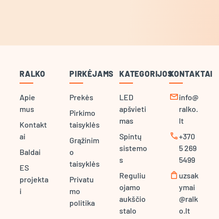
RALKO
PIRKĖJAMS
KATEGORIJOS
KONTAKTAI
mail
Apie
Prekės
LED
info@
mus
apšvieti
ralko.
Pirkimo
mas
lt
Kontakt
taisyklės
call
ai
Spintų
+370
Grąžinim
sistemo
5 269
Baldai
o
s
5499
taisyklės
ES
shopping_bag
Reguliu
uzsak
projekta
Privatu
ojamo
ymai
i
mo
aukščio
@ralk
politika
stalo
o.lt