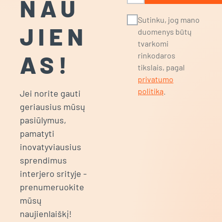
NAU
Sutinku, jog mano
JIEN
duomenys būtų
tvarkomi
AS!
rinkodaros
tikslais, pagal
privatumo
politiką
.
Jei norite gauti
geriausius mūsų
pasiūlymus,
pamatyti
inovatyviausius
sprendimus
interjero srityje -
prenumeruokite
mūsų
naujienlaiškį!