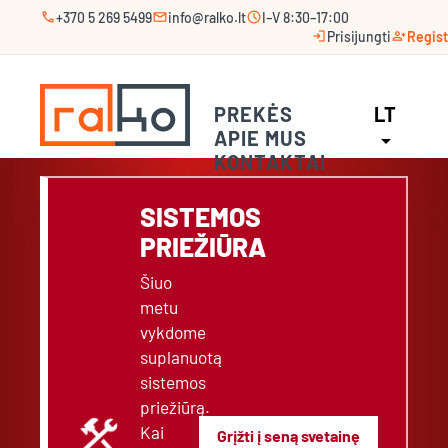
call
mail
schedule
+370 5 269 5499
info@ralko.lt
I–V 8:30–17:00
login
person_add
Prisijungti
Regist
PREKĖS
LT
APIE MUS
arrow_drop_down
KONTAKTAI
SISTEMOS
PRIEŽIŪRA
Šiuo
metu
vykdome
suplanuotą
sistemos
priežiūrą.
construction
Kai
Grįžti į seną svetainę