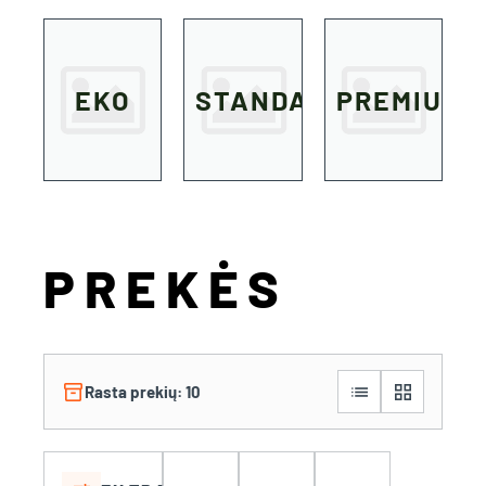
EKO
STANDART
PREMIUM
PREKĖS
inventory_2
list
grid_view
Rasta prekių: 10