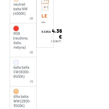
EKO
LT
0K
neutrali
A
)
A-LED/COB 13NW
balta NW
W
(4000K)
LE
W
(3)
D
(2
JU
80
4.36
OS
KAINA
RGB
0-
€
TA
(raudona,
35
/UNIT.
CO
žalia,
00
mėlyna)
B
K)
(3)
13
W
FR
šalta balta
EE
CW (6000-
CU
6500K)
T
(1)
N
W
šilta balta
WW (2800-
3500K)