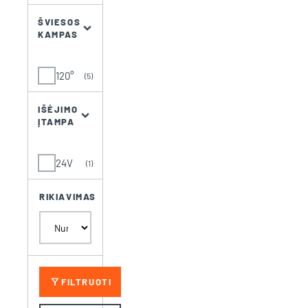
ŠVIESOS
KAMPAS
120°
(5)
IŠĖJIMO
ĮTAMPA
24V
(1)
RIKIAVIMAS
filter_alt
FILTRUOTI