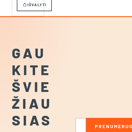
restart_alt
IŠVALYTI
GAU
KITE
ŠVIE
ŽIAU
SIAS
El. paštas
PRENUMERUO