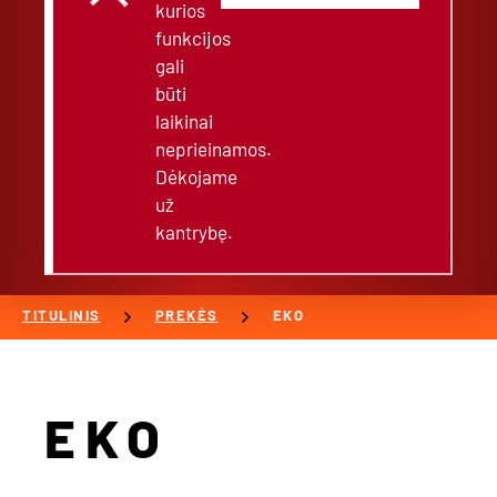
kurios
funkcijos
gali
būti
laikinai
neprieinamos.
Dėkojame
už
kantrybę.
chevron_right
chevron_right
TITULINIS
PREKĖS
EKO
EKO