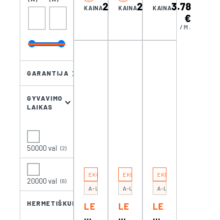
,
W,
W,
2.75
2.75
3.78
KAINA
KAINA
KAINA
ŠI
ŠI
ŠA
€
€
€
LT
LT
LT
/M.
/M.
/M.
A
A
A
BA
BA
BA
LT
LT
LT
A
A
A
GARANTIJA
W
W
C
W
W
W
GYVAVIMO
(2
(2
(6
LAIKAS
80
80
00
0-
0-
0-
35
35
65
00
00
00
50000 val
(2)
K)
K)
K)
EKO
EKO
EKO
20000 val
(6)
A-LED/E 14,4 WWJ
A-LED/COB 10 12V NW
A-LED/COB 8 12V NW/
HERMETIŠKUMAS
LE
LE
LE
D
D
D