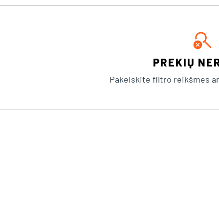
search_off
PREKIŲ NE
Pakeiskite filtro reikšmes arb