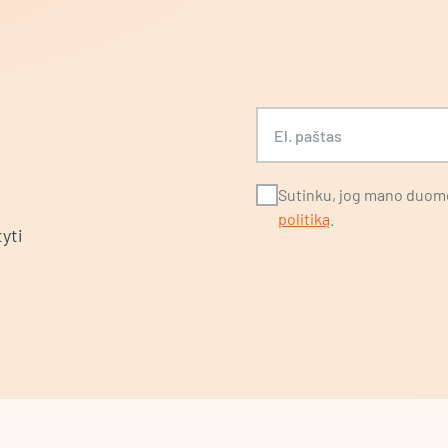
S
El. paštas
Sutinku, jog mano duome
politiką
.
yti