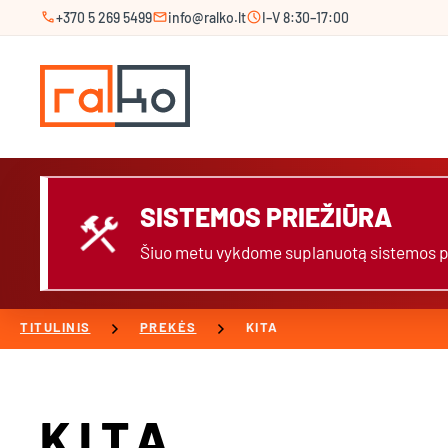
call
mail
schedule
+370 5 269 5499
info@ralko.lt
I–V 8:30–17:00
SISTEMOS PRIEŽIŪRA
construction
Šiuo metu vykdome suplanuotą sistemos prie
chevron_right
chevron_right
TITULINIS
PREKĖS
KITA
KITA