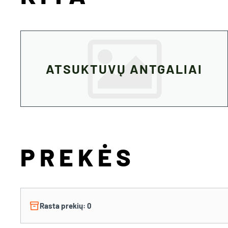
ATSUKTUVŲ ANTGALIAI
PREKĖS
inventory_2
Rasta prekių: 0