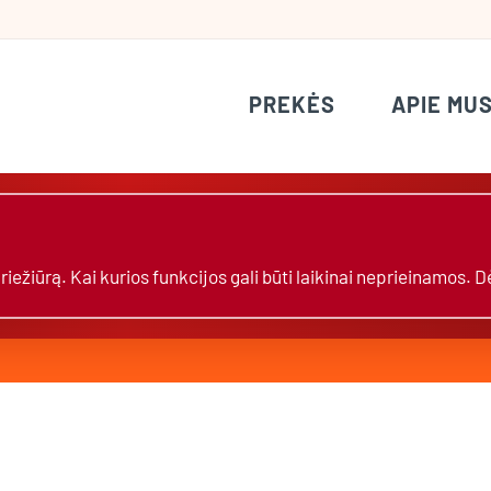
PREKĖS
APIE MU
žiūrą. Kai kurios funkcijos gali būti laikinai neprieinamos. 