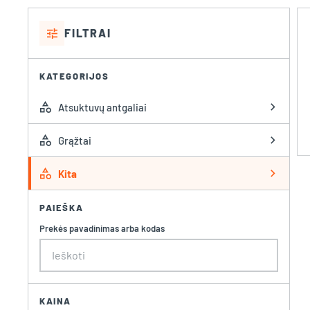
tune
FILTRAI
KATEGORIJOS
category
chevron_right
Atsuktuvų antgaliai
category
chevron_right
Grąžtai
category
chevron_right
Kita
PAIEŠKA
Prekės pavadinimas arba kodas
KAINA