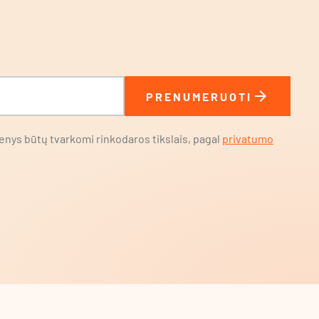
arrow_forward
PRENUMERUOTI
nys būtų tvarkomi rinkodaros tikslais, pagal
privatumo