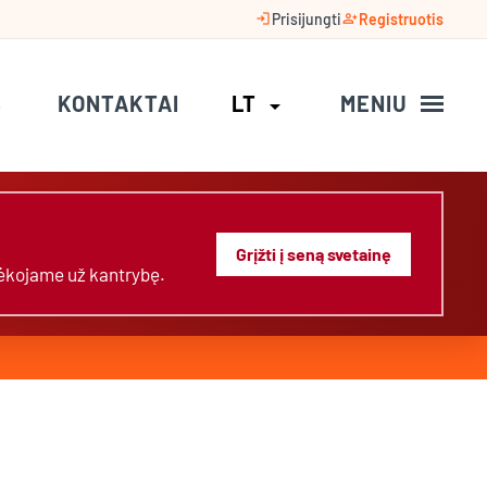
login
person_add
Prisijungti
Registruotis
S
KONTAKTAI
LT
MENIU
arrow_drop_down
Grįžti į seną svetainę
Dėkojame už kantrybę.