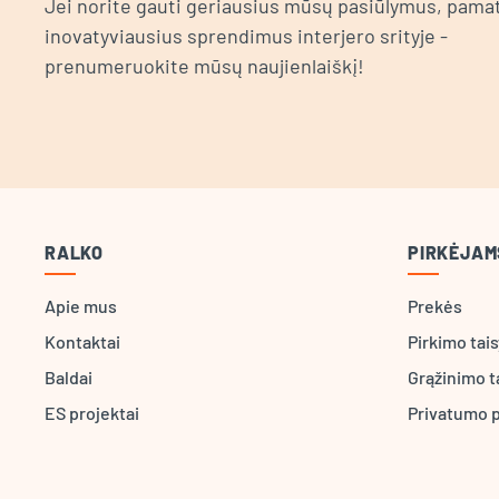
Jei norite gauti geriausius mūsų pasiūlymus, pamat
inovatyviausius sprendimus interjero srityje -
prenumeruokite mūsų naujienlaiškį!
RALKO
PIRKĖJAM
Apie mus
Prekės
Kontaktai
Pirkimo tai
Baldai
Grąžinimo t
ES projektai
Privatumo p