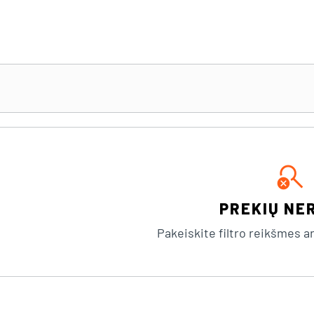
search_off
PREKIŲ NE
Pakeiskite filtro reikšmes arb