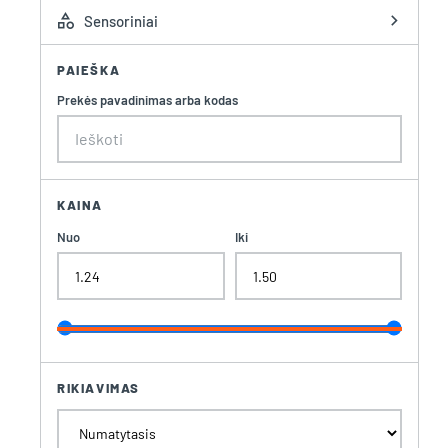
category
chevron_right
Sensoriniai
PAIEŠKA
Prekės pavadinimas arba kodas
KAINA
Nuo
Iki
RIKIAVIMAS