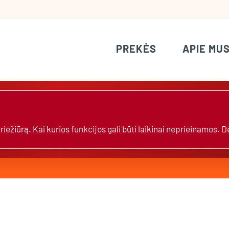
PREKĖS
APIE MU
žiūrą. Kai kurios funkcijos gali būti laikinai neprieinamos. 