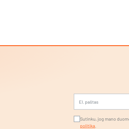
S
El. paštas
Sutinku, jog mano duome
politiką
.