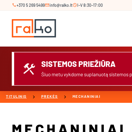
call
mail
schedule
+370 5 269 5499
info@ralko.lt
I–V 8:30–17:00
SISTEMOS PRIEŽIŪRA
construction
Šiuo metu vykdome suplanuotą sistemos prie
chevron_right
chevron_right
TITULINIS
PREKĖS
MECHANINIAI
MECHANINIAI