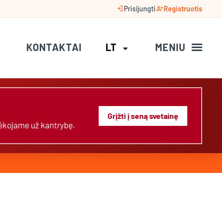
login
person_add
Prisijungti
Registruotis
S
KONTAKTAI
LT
MENIU
arrow_drop_down
Grįžti į seną svetainę
Dėkojame už kantrybę.