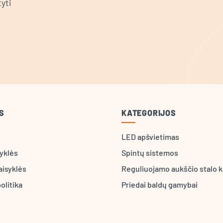
yti
S
KATEGORIJOS
LED apšvietimas
syklės
Spintų sistemos
aisyklės
Reguliuojamo aukščio stalo k
olitika
Priedai baldų gamybai