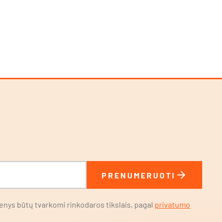
arrow_forward
PRENUMERUOTI
nys būtų tvarkomi rinkodaros tikslais, pagal
privatumo