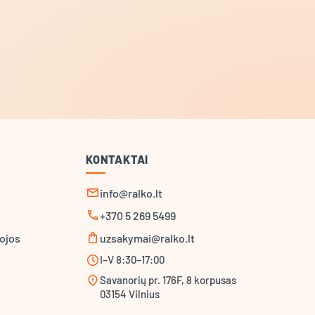
KONTAKTAI
mail
info@ralko.lt
call
+370 5 269 5499
shopping_bag
ojos
uzsakymai@ralko.lt
schedule
I–V 8:30–17:00
location_on
Savanorių pr. 176F, 8 korpusas
03154 Vilnius