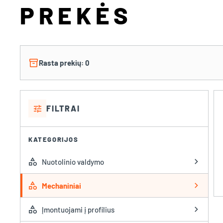
PREKĖS
inventory_2
Rasta prekių: 0
tune
FILTRAI
KATEGORIJOS
category
chevron_right
Nuotolinio valdymo
category
chevron_right
Mechaniniai
category
chevron_right
Įmontuojami į profilius