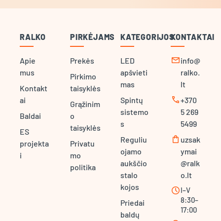
RALKO
PIRKĖJAMS
KATEGORIJOS
KONTAKTAI
mail
Apie
Prekės
LED
info@
mus
apšvieti
ralko.
Pirkimo
mas
lt
Kontakt
taisyklės
call
ai
Spintų
+370
Grąžinim
sistemo
5 269
Baldai
o
s
5499
taisyklės
ES
shopping_bag
Reguliu
uzsak
projekta
Privatu
ojamo
ymai
i
mo
aukščio
@ralk
politika
stalo
o.lt
kojos
schedule
I–V
8:30–
Priedai
17:00
baldų