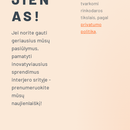
tvarkomi
AS!
rinkodaros
tikslais, pagal
privatumo
politiką
.
Jei norite gauti
geriausius mūsų
pasiūlymus,
pamatyti
inovatyviausius
sprendimus
interjero srityje -
prenumeruokite
mūsų
naujienlaiškį!