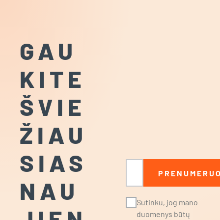
GAU
KITE
ŠVIE
ŽIAU
SIAS
El. paštas
PRENUMERUO
NAU
Sutinku, jog mano
JIEN
duomenys būtų