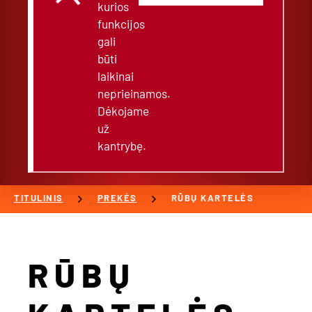
kurios
funkcijos
gali
būti
laikinai
neprieinamos.
Dėkojame
už
kantrybę.
chevron_right
chevron_right
TITULINIS
PREKĖS
RŪBŲ KARTELĖS
RŪBŲ