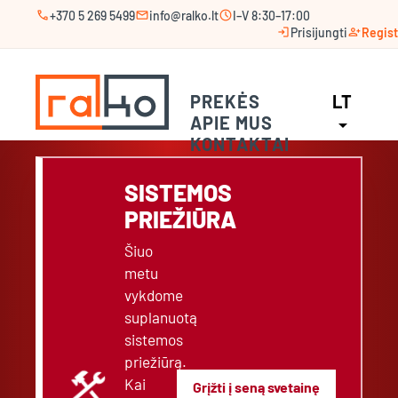
call
mail
schedule
+370 5 269 5499
info@ralko.lt
I–V 8:30–17:00
login
person_add
Prisijungti
Regist
PREKĖS
LT
APIE MUS
arrow_drop_down
KONTAKTAI
SISTEMOS
PRIEŽIŪRA
Šiuo
metu
vykdome
suplanuotą
sistemos
priežiūrą.
construction
Kai
Grįžti į seną svetainę