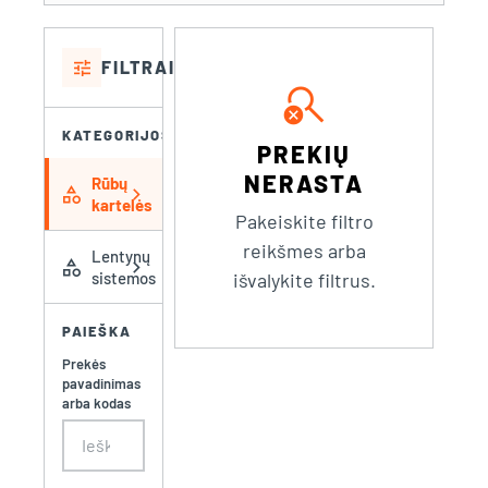
tune
FILTRAI
search_off
KATEGORIJOS
PREKIŲ
NERASTA
Rūbų
category
chevron_right
kartelės
Pakeiskite filtro
reikšmes arba
Lentynų
category
chevron_right
sistemos
išvalykite filtrus.
PAIEŠKA
Prekės
pavadinimas
arba kodas