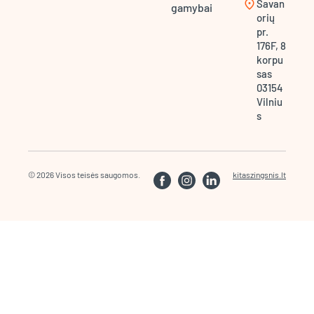
location_on
Savan
gamybai
orių
pr.
176F, 8
korpu
sas
03154
Vilniu
s
© 2026 Visos teisės saugomos.
kitaszingsnis.lt