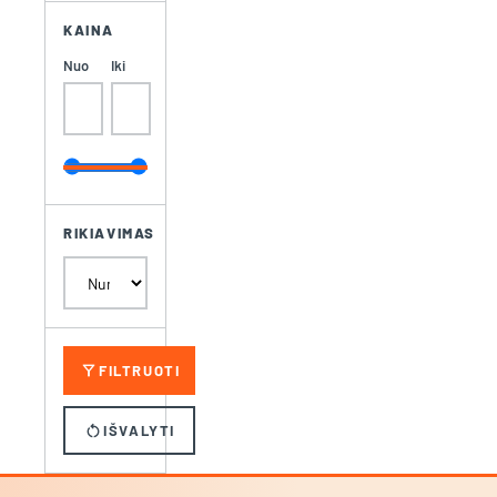
KAINA
Nuo
Iki
RIKIAVIMAS
filter_alt
FILTRUOTI
restart_alt
IŠVALYTI