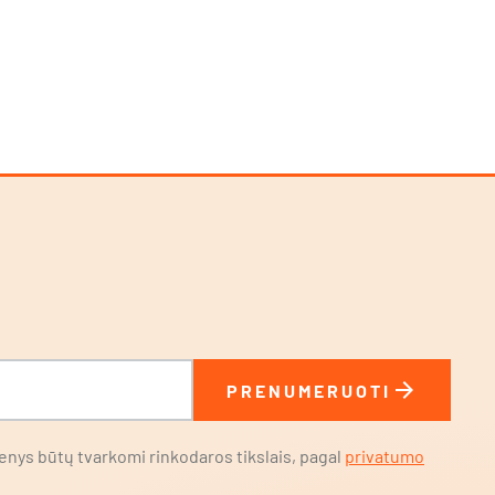
arrow_forward
PRENUMERUOTI
nys būtų tvarkomi rinkodaros tikslais, pagal
privatumo