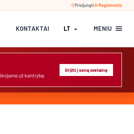
login
person_add
Prisijungti
Registruotis
S
KONTAKTAI
LT
MENIU
arrow_drop_down
Grįžti į seną svetainę
Dėkojame už kantrybę.