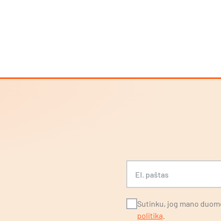
S
El. paštas
Sutinku, jog mano duome
politiką
.