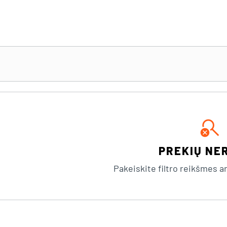
search_off
PREKIŲ NE
Pakeiskite filtro reikšmes arb