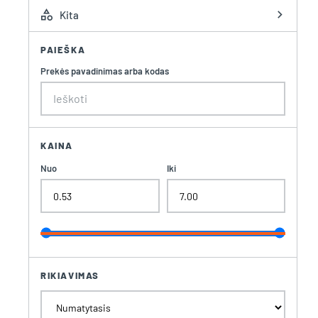
category
chevron_right
Kita
PAIEŠKA
Prekės pavadinimas arba kodas
KAINA
Nuo
Iki
RIKIAVIMAS