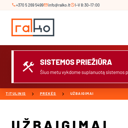
call
mail
schedule
+370 5 269 5499
info@ralko.lt
I–V 8:30–17:00
SISTEMOS PRIEŽIŪRA
construction
Šiuo metu vykdome suplanuotą sistemos prie
chevron_right
chevron_right
TITULINIS
PREKĖS
UŽBAIGIMAI
UŽBAIGIMAI