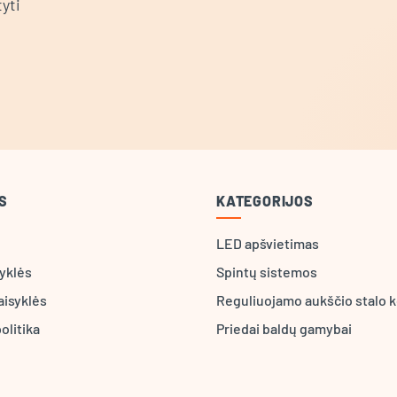
yti
S
KATEGORIJOS
LED apšvietimas
syklės
Spintų sistemos
aisyklės
Reguliuojamo aukščio stalo k
olitika
Priedai baldų gamybai