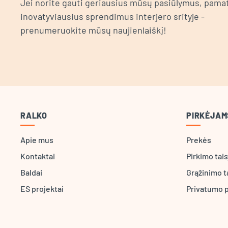
Jei norite gauti geriausius mūsų pasiūlymus, pamat
inovatyviausius sprendimus interjero srityje -
prenumeruokite mūsų naujienlaiškį!
RALKO
PIRKĖJAM
Apie mus
Prekės
Kontaktai
Pirkimo tai
Baldai
Grąžinimo t
ES projektai
Privatumo p