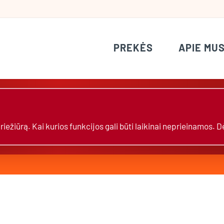
PREKĖS
APIE MU
žiūrą. Kai kurios funkcijos gali būti laikinai neprieinamos. 