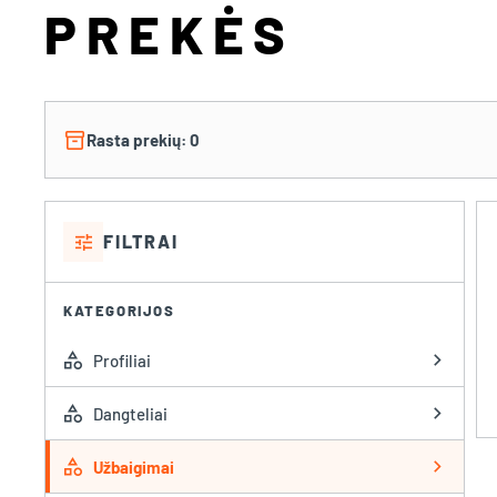
PREKĖS
inventory_2
Rasta prekių: 0
tune
FILTRAI
KATEGORIJOS
category
chevron_right
Profiliai
category
chevron_right
Dangteliai
category
chevron_right
Užbaigimai