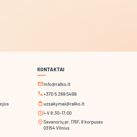
KONTAKTAI
mail
info@ralko.lt
call
+370 5 269 5499
shopping_bag
ojos
uzsakymai@ralko.lt
schedule
I–V 8:30–17:00
location_on
Savanorių pr. 176F, 8 korpusas
03154 Vilnius